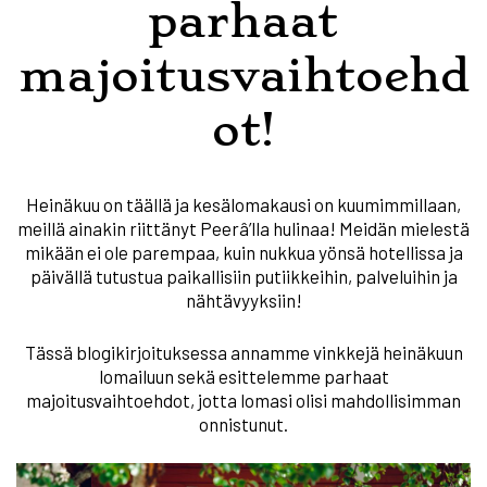
parhaat
majoitusvaihtoehd
ot!
Heinäkuu on täällä ja kesälomakausi on kuumimmillaan,
meillä ainakin riittänyt Peerâ’lla hulinaa! Meidän mielestä
mikään ei ole parempaa, kuin nukkua yönsä hotellissa ja
päivällä tutustua paikallisiin putiikkeihin, palveluihin ja
nähtävyyksiin!
Tässä blogikirjoituksessa annamme vinkkejä heinäkuun
lomailuun sekä esittelemme parhaat
majoitusvaihtoehdot, jotta lomasi olisi mahdollisimman
onnistunut.