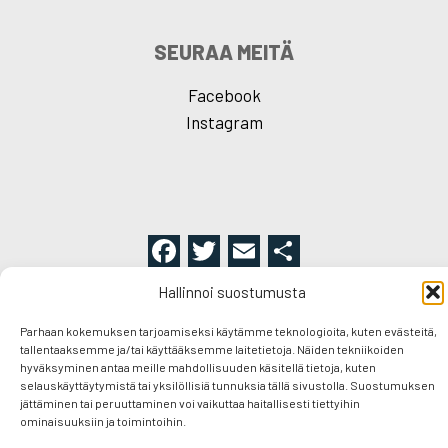
SEURAA MEITÄ
Facebook
Instagram
F
T
E
S
a
wi
m
h
Hallinnoi suostumusta
c
tt
ail
ar
Peerâ Hotels & Cottages
Peerâ perheemme
Parhaan kokemuksen tarjoamiseksi käytämme teknologioita, kuten evästeitä,
e
er
e
Kohteet
Lahjakortti
Sponsorointi
tallentaaksemme ja/tai käyttääksemme laitetietoja. Näiden tekniikoiden
Yrittäjäperheen tarina
Blogi
Yhteystiedot
hyväksyminen antaa meille mahdollisuuden käsitellä tietoja, kuten
b
selauskäyttäytymistä tai yksilöllisiä tunnuksia tällä sivustolla. Suostumuksen
o
jättäminen tai peruuttaminen voi vaikuttaa haitallisesti tiettyihin
ominaisuuksiin ja toimintoihin.
o