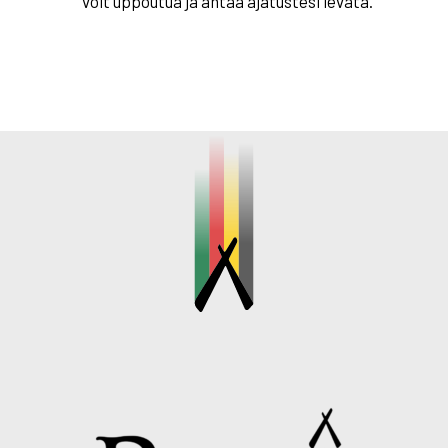
voit uppoutua ja antaa ajatustesi levätä.