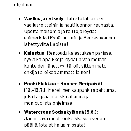
ohjelman:
Vaellus ja retkeily
: Tutustu lähialueen
vaellusreitteihin ja nauti luonnon rauhasta.
Upeita maisemia ja reittejä löydät
esimerkiksi Pyhätunturin ja Peurasuvannon
lähettyviltä Lapista!
Kalastus
: Rentoudu kalastuksen parissa,
hyviä kalapaikkoja löydät aivan meidän
kohteiden lähettyviltä, olit sitten mato-
onkija tai oikea ammattilainen!
Pooki Flakkaa – Raahen Meripäivät
(12.-13.7.)
: Merellinen kaupunkitapahtuma,
joka tarjoaa markkinahumua ja
monipuolista ohjelmaa.
Watercross Sodankylässä (3.8.)
:
Jännittävä moottorikelkkakisa veden
päällä, jota et halua missata!