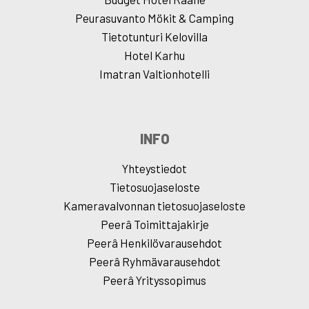
Peurasuvanto Mökit & Camping
Tietotunturi Kelovilla
Hotel Karhu
Imatran Valtionhotelli
INFO
Yhteystiedot
Tietosuojaseloste
Kameravalvonnan tietosuojaseloste
Peerâ Toimittajakirje
Peerâ Henkilövarausehdot
Peerâ Ryhmävarausehdot
Peerâ Yrityssopimus