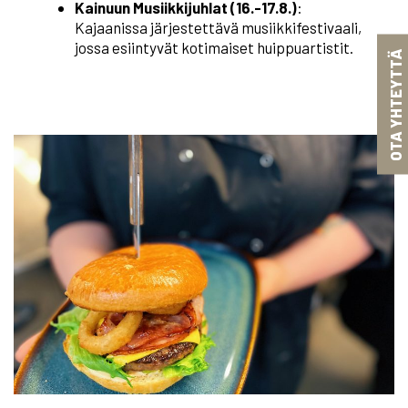
Kainuun Musiikkijuhlat (16.-17.8.)
:
Kajaanissa järjestettävä musiikkifestivaali,
jossa esiintyvät kotimaiset huippuartistit.
OTA YHTEYTTÄ