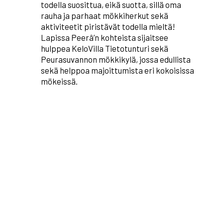
todella suosittua, eikä suotta, sillä oma
rauha ja parhaat mökkiherkut sekä
aktiviteetit piristävät todella mieltä!
Lapissa Peerâ’n kohteista sijaitsee
hulppea KeloVilla Tietotunturi sekä
Peurasuvannon mökkikylä, jossa edullista
sekä helppoa majoittumista eri kokoisissa
mökeissä.