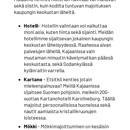
sekä siistin, kuin kodilta tuntuvan majoituksen
kaupungin keskustan läheltä.
Hotelli
– Hotellin valintaan voi vaikuttaa
moni asia, kuten hinta sekä sijainti. Meidän
hotellimme sijaitsevan jokainen kaupungin
keskustan läheisyydessä. Raahessa aivan
palvelujen lähellä, Kajaanissa vain
muutaman minuutin kävelymatkan päässä
keskustasta, sekä Sodankylässä
kylänraitin varrella.
Kartano
– Etsitkö kenties jotain
mieleenpainuvaa? Meillä Kajaanissa
sijaitsee Suomen pohjoisin, melkein 200-
vuotias Kartanohotelli Karolineburg. Täällä
majoitut persoonallisissa huoneissa sekä
nautit aamiaista kristallikruunujen
loisteessa.
Mökki
– Mökkimajoittuminen on kesäisin