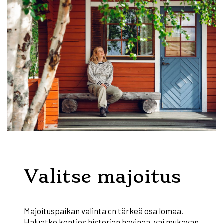
Valitse majoitus
Majoituspaikan valinta on tärkeä osa lomaa.
Haluatko kenties historian havinaa, vai mukavan