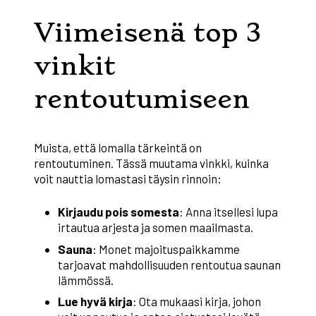
Viimeisenä top 3
vinkit
rentoutumiseen
Muista, että lomalla tärkeintä on
rentoutuminen. Tässä muutama vinkki, kuinka
voit nauttia lomastasi täysin rinnoin:
Kirjaudu pois somesta
: Anna itsellesi lupa
irtautua arjesta ja somen maailmasta.
Sauna
: Monet majoituspaikkamme
tarjoavat mahdollisuuden rentoutua saunan
lämmössä.
Lue hyvä kirja
: Ota mukaasi kirja, johon