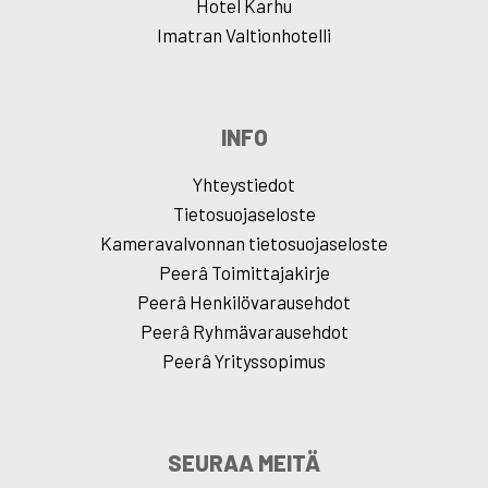
Hotel Karhu
Imatran Valtionhotelli
INFO
Yhteystiedot
Tietosuojaseloste
Kameravalvonnan tietosuojaseloste
Peerâ Toimittajakirje
Peerâ Henkilövarausehdot
Peerâ Ryhmävarausehdot
Peerâ Yrityssopimus
SEURAA MEITÄ