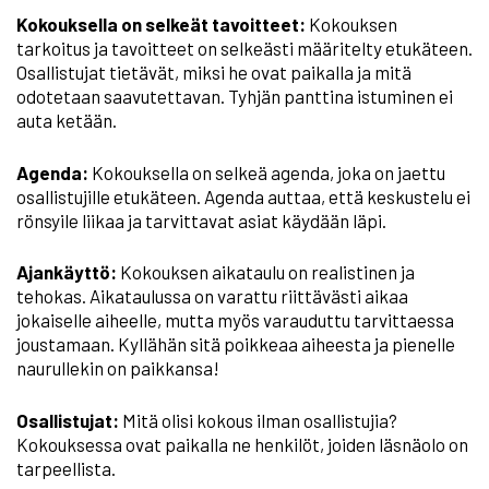
Kokouksella on selkeät tavoitteet:
Kokouksen
tarkoitus ja tavoitteet on selkeästi määritelty etukäteen.
Osallistujat tietävät, miksi he ovat paikalla ja mitä
odotetaan saavutettavan. Tyhjän panttina istuminen ei
auta ketään.
Agenda:
Kokouksella on selkeä agenda, joka on jaettu
osallistujille etukäteen. Agenda auttaa, että keskustelu ei
rönsyile liikaa ja tarvittavat asiat käydään läpi.
Ajankäyttö:
Kokouksen aikataulu on realistinen ja
tehokas. Aikataulussa on varattu riittävästi aikaa
jokaiselle aiheelle, mutta myös varauduttu tarvittaessa
joustamaan. Kyllähän sitä poikkeaa aiheesta ja pienelle
naurullekin on paikkansa!
Osallistujat:
Mitä olisi kokous ilman osallistujia?
Kokouksessa ovat paikalla ne henkilöt, joiden läsnäolo on
tarpeellista.