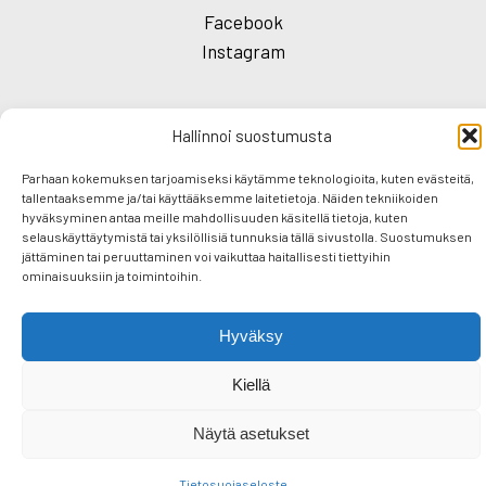
Facebook
Instagram
Hallinnoi suostumusta
Parhaan kokemuksen tarjoamiseksi käytämme teknologioita, kuten evästeitä,
F
T
E
S
tallentaaksemme ja/tai käyttääksemme laitetietoja. Näiden tekniikoiden
a
wi
m
h
hyväksyminen antaa meille mahdollisuuden käsitellä tietoja, kuten
selauskäyttäytymistä tai yksilöllisiä tunnuksia tällä sivustolla. Suostumuksen
c
tt
ail
ar
jättäminen tai peruuttaminen voi vaikuttaa haitallisesti tiettyihin
Peerâ Hotels & Cottages
Peerâ perheemme
ominaisuuksiin ja toimintoihin.
e
er
e
Kohteet
Lahjakortti
Sponsorointi
Yrittäjäperheen tarina
Blogi
Yhteystiedot
b
Hyväksy
o
Kiellä
o
k
Näytä asetukset
Tietosuojaseloste