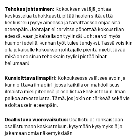
Tehokas johtaminen:
Kokouksen vetäjä johtaa
keskustelua tehokkaasti, pitää huolen siitä, että
keskustelu pysyy aiheessa ja tarvittaessa ohjaa sitä
eteenpäin. Johtajan ei tarvitse pönöttää kokoustilan
edessä, vaan jokaisella on tyylinsä! Johtaa voi myös
huumori edellä, kunhan työt tulee tehdyksi. Tässä voisikin
olla jokaiselle kokouksen johtajalle pientä mietittävää,
mikä on se sinun tehokkain tyylisi pistää hihat
heilumaan!
Kunnioittava ilmapiiri:
Kokouksessa vallitsee avoin ja
kunnioittava ilmapiiri, jossa kaikilla on mahdollisuus
ilmaista mielipiteensä ja osallistua keskusteluun ilman
pelkoa arvostelusta. Tämä, jos jokin on tärkeää sekä vie
asioita usein eteenpäin.
Osallistava vuorovaikutus:
Osallistujat rohkaistaan
osallistumaan keskusteluun, kysymään kysymyksiä ja
jakamaan omia näkemyksiään.