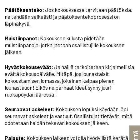
Päätöksenteko:
Jos kokouksessa tarvitaan päätöksiä,
ne tehdään selkeästi ja päätöksentekoprosessi on
läpinäkyvä.
Muistiinpanot:
Kokouksen kulusta pidetään
muistiinpanoja, jotka jaetaan osallistujille kokouksen
jälkeen.
Hyvät kokouseväät:
Ja näillä tarkoitetaan kirjaimellisia
eväitä kokouspäivälle. Mitäpä, jos lounastaisit
kokoustamisen lomassa, jokainen kaipaa pienen
lounastauon! Eikös ne parhaat ideat synny juuri
ruokapöydän ääressä!
Seuraavat askeleet:
Kokouksen lopuksi käydään läpi
seuraavat askeleet ja vastuut. Osallistujat tietävät, mitä
odotetaan heidän tekevän kokouksen jälkeen.
Palaute:
Kokouksen jälkeen voi olla hyödyllistä kerätä